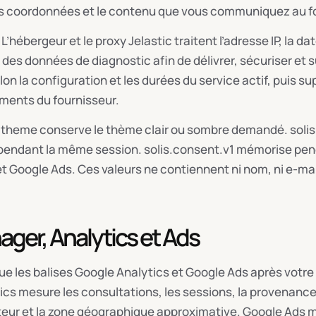
s coordonnées et le contenu que vous communiquez au f
hébergeur et le proxy Jelastic traitent l’adresse IP, la dat
es données de diagnostic afin de délivrer, sécuriser et su
on la configuration et les durées du service actif, puis 
ents du fournisseur.
s.theme conserve le thème clair ou sombre demandé. soli
dit pendant la même session. solis.consent.v1 mémorise pen
et Google Ads. Ces valeurs ne contiennent ni nom, ni e-mail
ger, Analytics et Ads
e les balises Google Analytics et Google Ads après votre
cs mesure les consultations, les sessions, la provenance
eur et la zone géographique approximative. Google Ads mes