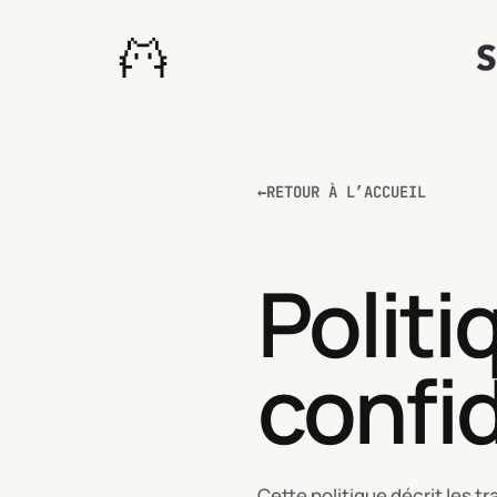
←
RETOUR À L’ACCUEIL
Politi
confid
Cette politique décrit les 