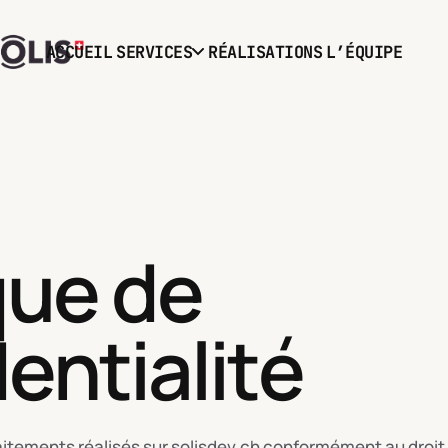
ACCUEIL
SERVICES
RÉALISATIONS
L’ÉQUIPE
que de
entialité
traitements réalisés sur solisdev.ch conformément au droit