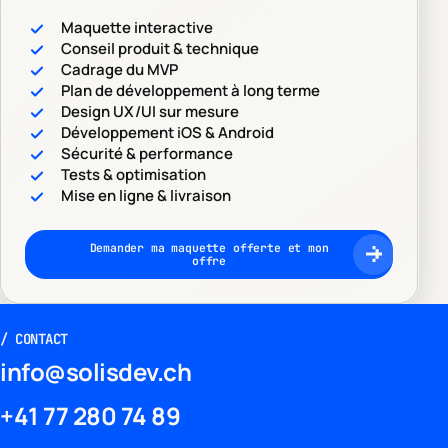
Maquette interactive
Conseil produit & technique
Cadrage du MVP
Plan de développement à long terme
Design UX/UI sur mesure
Développement iOS & Android
Sécurité & performance
Tests & optimisation
Mise en ligne & livraison
Demander ma maquette offerte et mon
offre
/
CONTACT
info@solisdev.ch
+41 77 280 74 89