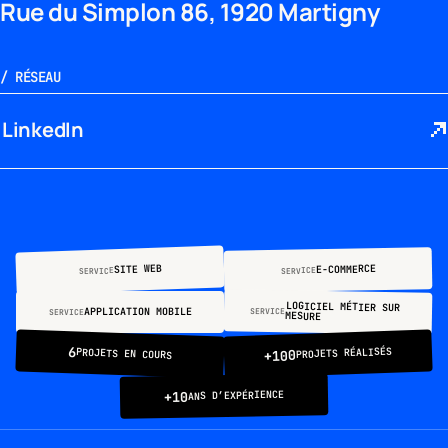
Rue du Simplon 86, 1920 Martigny
/
RÉSEAU
LinkedIn
SITE WEB
E-COMMERCE
SERVICE
SERVICE
LOGICIEL MÉTIER SUR
APPLICATION MOBILE
SERVICE
SERVICE
MESURE
6
PROJETS RÉALISÉS
PROJETS EN COURS
+100
+10
ANS D’EXPÉRIENCE